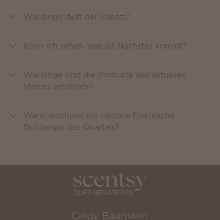
Wie lange läuft der Rabatt?
Kann ich sehen, was als Nächstes kommt?
Wie lange sind die Produkte des aktuellen
Monats erhältlich?
Wann erscheint die nächste Elektrische
Duftlampe des Quartals?
Cindy Baumann