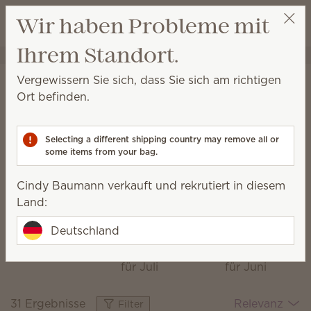
Warenkorb a
Wir haben Probleme mit
Wunschliste
Ihrem Standort.
Cindy Baumann
Party auswählen
Startseite
Kollektionen
Das Monatsspecial
Vergewissern Sie sich, dass Sie sich am richtigen
Das Monatsspecial
Ort befinden.
Entdecken Sie jeden Monat neue Duftkombinationen,
frisches Dekor und exklusive Stücke.
Selecting a different shipping country may remove all or
some items from your bag.
Cindy Baumann verkauft und rekrutiert in diesem
Hüttenzauber
Ein
Blooming
Land:
Das
Italienischer
Hyacinth &
Sommer
Santal
Monatsspecial
Deutschland
Das
Das
für August
Monatsspecial
Monatsspecial
für Juli
für Juni
31 Ergebnisse
Relevanz
Filter