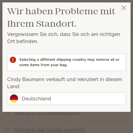
Warenkorb a
Wir haben Probleme mit
Wunschliste
Ihrem Standort.
Cindy Baumann
Party auswählen
Vergewissern Sie sich, dass Sie sich am richtigen
Häufig gestellte fragen
Ort befinden.
You asked, we answered
Selecting a different shipping country may remove all or
some items from your bag.
Was ist Scentsy?
Cindy Baumann verkauft und rekrutiert in diesem
Land:
Welche Produkte verkauft Scentsy?
Deutschland
Was sind dochtlose Kerzen?
Wie wird das Wachs erwärmt?