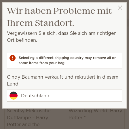
Warenkorb a
Wir haben Probleme mit
Wunschliste
Ihrem Standort.
Cindy Baumann
Party auswählen
Startseite
Partnerschaften
Harry Potter™
Vergewissern Sie sich, dass Sie sich am richtigen
Kollektion Harry Potter™
Ort befinden.
Kaufen Sie Produkte und Düfte, die von Harry
Potter™ und Hogwarts™ inspiriert sind.
Selecting a different shipping country may remove all or
some items from your bag.
5 Ergebnisse
Relevanz
Filter
Cindy Baumann verkauft und rekrutiert in diesem
Land:
Deutschland
Scentsy Bar –
Scentsy Elektrische
Wizarding World: Harry
Duftlampe – Harry
Potter™
Potter and the