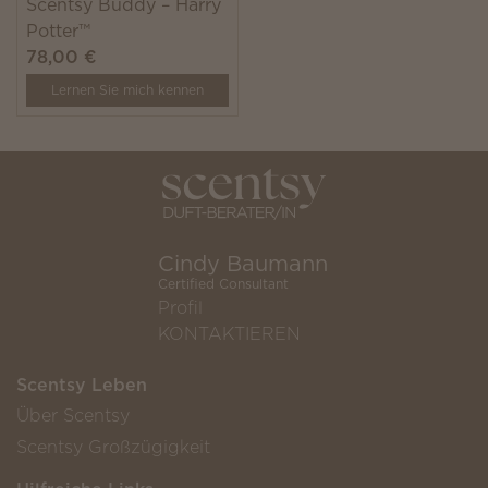
Scentsy Buddy – Harry
Potter™
78,00 €
Lernen Sie mich kennen
Cindy Baumann
Certified Consultant
Profil
KONTAKTIEREN
Scentsy Leben
Über Scentsy
Scentsy Großzügigkeit