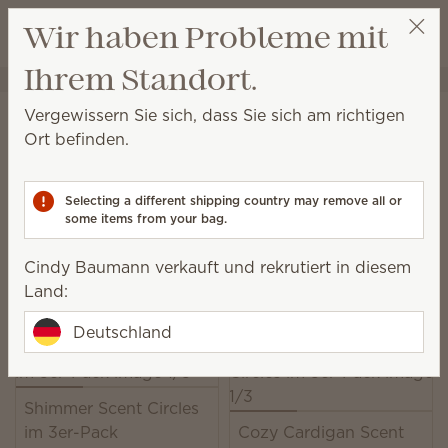
Warenkorb a
Wir haben Probleme mit
Wunschliste
Ihrem Standort.
Cindy Baumann
Party auswählen
Startseite
Kabellos
Scent Circles
Vergewissern Sie sich, dass Sie sich am richtigen
Scent Circles
Ort befinden.
Eine einfache Art, Ihren Scentsy Duft überall hin
mitzunehmen.
Selecting a different shipping country may remove all or
some items from your bag.
18 Ergebnisse
Relevanz
Filter
Cindy Baumann verkauft und rekrutiert in diesem
2 Produkte kaufen, 10 % sparen.
Land:
Lizenzierte Produkte und Kombi-Angebote ausgeschlossen.
Deutschland
Shimmer Scent Circles
im 3er-Pack
Cozy Cardigan Scent