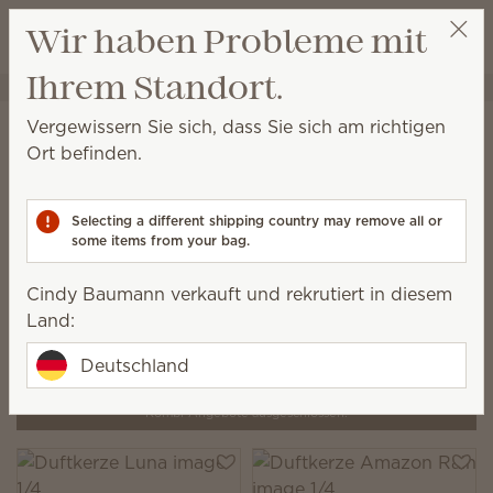
Warenkorb a
Wir haben Probleme mit
Wunschliste
Ihrem Standort.
Cindy Baumann
Party auswählen
Startseite
Kerzen
Vergewissern Sie sich, dass Sie sich am richtigen
Duftkerzen von Scentsy
Ort befinden.
Unsere Duftkerzen werden von Hand mit einer
hochwertigen Sojawachsmischung gegossen, die für
Selecting a different shipping country may remove all or
ein sauberes, gleichmäßiges Abbrennen und ein
some items from your bag.
luxuriöses Dufterlebnis sorgt.
Cindy Baumann verkauft und rekrutiert in diesem
4 Ergebnisse
Relevanz
Filter
Land:
3 Produkte kaufen, 20 % sparen!
Deutschland
2 Produkte kaufen, 10 % sparen!
Kombi-Angebote ausgeschlossen.