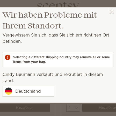
Wir haben Probleme mit
Cindy Baumann
Party auswählen
Ihrem Standort.
Vergewissern Sie sich, dass Sie sich am richtigen Ort
befinden.
Selecting a different shipping country may remove all or some
items from your bag.
 Trend
Neu
Im Trend
Cindy Baumann verkauft und rekrutiert in diesem
and Pixar’s Lightning
Scentsy Bar – Disney and
Land:
n – Scentsy Buddy
Cars: Radiator Springs
Deutschland
11,00 €
 €
(11,70 €/100 ml)
y
Quantity
Hinzufügen
Hinzufügen