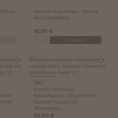
ghtfully
Hundred Acre Wood – Scentsy
Pod Doppelpack
18,50 €
Quantity
Hinzufügen
Neu
Scentsy Elektrische
titch:
Miniduftlampe – Disney Stitch:
erteil
Pumpkin Trouble mit
Wandstecker
55,00 €