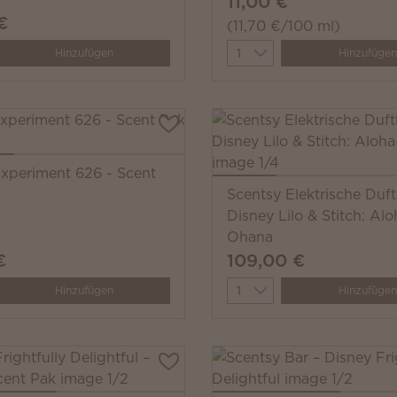
11,00 €
€
(11,70 €/100 ml)
y
Quantity
Hinzufügen
Hinzufügen
Experiment 626 - Scent
Scentsy Elektrische Duf
Disney Lilo & Stitch: Alo
Ohana
€
109,00 €
y
Quantity
Hinzufügen
Hinzufügen