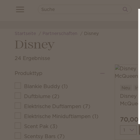
Startseite
Partnerschaften
Disney
Disney
24 Ergebnisse
Produkttyp
Blankie Buddy
(
1
)
Neu
Im
Disney 
Duftblume
(
2
)
McQuee
Elektrische Duftlampen
(
7
)
Elektrische Miniduftlampen
(
1
)
70,00
Scent Pak
(
3
)
Quantit
Scentsy Bars
(
7
)