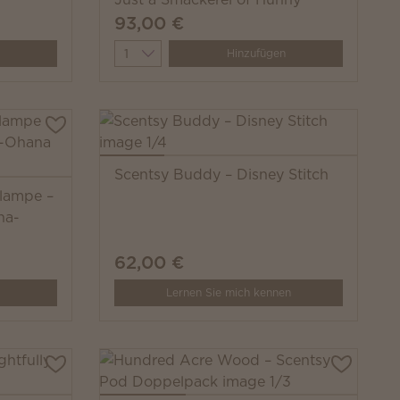
93,00 €
Quantity
Hinzufügen
Scentsy Buddy – Disney Stitch
tlampe –
ha-
62,00 €
Lernen Sie mich kennen