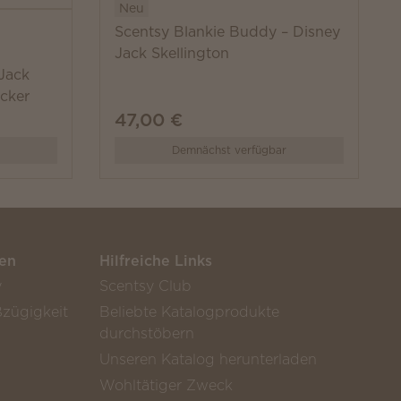
Neu
Scentsy Blankie Buddy – Disney
Jack Skellington
Jack
cker
47,00 €
Demnächst verfügbar
en
Hilfreiche Links
y
Scentsy Club
zügigkeit
Beliebte Katalogprodukte
durchstöbern
Unseren Katalog herunterladen
Wohltätiger Zweck