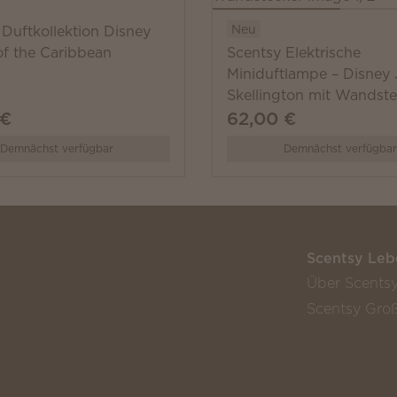
Neu
 Duftkollektion Disney
of the Caribbean
Scentsy Elektrische
Miniduftlampe – Disney 
Skellington mit Wandste
 €
62,00 €
Demnächst verfügbar
Demnächst verfügbar
Scentsy Leb
Über Scents
Scentsy Groß