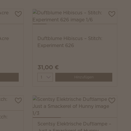
Acre
Duftblume Hibiscus – Stitch:
Experiment 626
31,00 €
Quantity
Hinzufügen
tch:
Scentsy Elektrische Duftlampe –
Just a Smackerel of Hunny