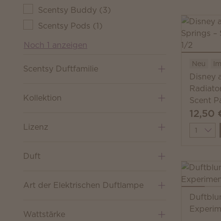
Scentsy Buddy
(
3
)
Scentsy Pods
(
1
)
Noch 1 anzeigen
Neu
Im
Scentsy Duftfamilie
Disney a
Radiato
Kollektion
Scent P
12,50 
Lizenz
Quantit
Duft
Art der Elektrischen Duftlampe
Duftblu
Experim
Wattstärke