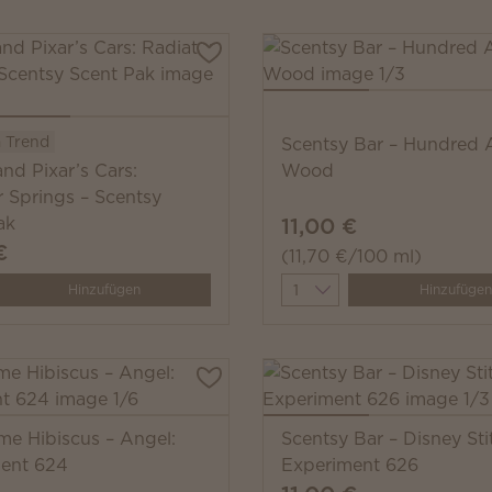
 Trend
Scentsy Bar – Hundred 
nd Pixar’s Cars:
Wood
r Springs – Scentsy
ak
11,00 €
€
(11,70 €/100 ml)
y
Quantity
Hinzufügen
Hinzufügen
me Hibiscus – Angel:
Scentsy Bar – Disney Sti
ent 624
Experiment 626