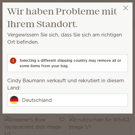
Warenkorb a
Wir haben Probleme mit
Wunschliste
Ihrem Standort.
Cindy Baumann
Party auswählen
Startseite
Elektrische Duftlampen und Wachs
Schalen und Deckel für
Vergewissern Sie sich, dass Sie sich am richtigen
Elektrische Duftlampen
Ort befinden.
Schalen und Deckel für
Elektrische Duftlampen
Selecting a different shipping country may remove all or
Der Deckel oder die Schale für Ihre
some items from your bag.
Lieblingsduftlampe ist unauffindbar oder
Cindy Baumann verkauft und rekrutiert in diesem
zerbrochen? Wir bieten eine Vielzahl von Ersatzteilen
Land:
für einige unserer zuvor veröffentlichten Elektrischen
Duftlampen an.
Deutschland
194 Ergebnisse
Relevanz
Filter