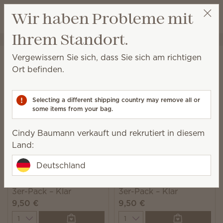
Warenkorb a
Wir haben Probleme mit
Wunschliste
Ihrem Standort.
Cindy Baumann
Party auswählen
Startseite
Elektrische Duftlampen und Wachs
Glühbirnen und Zubehör
Vergewissern Sie sich, dass Sie sich am richtigen
Duftlampenzubehör
Ort befinden.
Optimieren Sie Ihr Scentsy Erlebnis mit Duftlampen-
Zubehör, das sowohl praktisch als auch hübsch sein
Selecting a different shipping country may remove all or
kann!
some items from your bag.
52 Ergebnisse
Relevanz
Filter
Cindy Baumann verkauft und rekrutiert in diesem
Land:
Deutschland
15 Watt Glühbirne im
25 Watt Glühbirne im
3er-Pack – Klar
3er-Pack – Klar
9,50 €
9,50 €
Quantity
Quantity