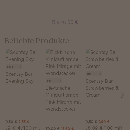
Bis zu 60 €
Beliebte Produkte
Im Trend
Scentsy Bar
Im Trend
Evening Sky
Scentsy Bar
Im Trend
I
Elektrische
Strawberries &
S
Miniduftlampe
Cream
D
Pink Mirage mit
P
Wandstecker
Cl
9,50 €
8,55 €
9,50 €
7,60 €
11
(9,10 €/100 ml)
(8,09 €/100 ml)
(
39,00 €
15,60 €