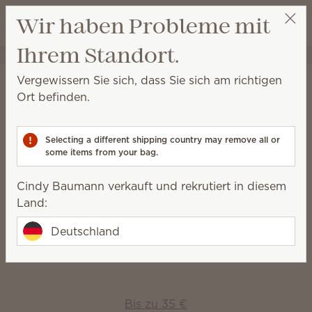
Warenkorb a
Wir haben Probleme mit
Wunschliste
Ihrem Standort.
Cindy Baumann
Party auswählen
Startseite
Geschenke
Vergewissern Sie sich, dass Sie sich am richtigen
Geschenke
Ort befinden.
Finden Sie das perfekte Geschenk für alle — und
jeden Anlass — und bereichern Sie das Leben Ihrer
Selecting a different shipping country may remove all or
Mitmenschen mit Duft.
some items from your bag.
Cindy Baumann verkauft und rekrutiert in diesem
Nach Preis einkaufen
Land:
Deutschland
Bis zu 15 €
Bis zu 35 €